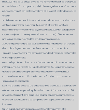
En 2006, à l’âge de 26 ans, j’ai choisi de me former au métier de thérapeute
auprès de l’ANDC*, une approche québécoise enseignée au CRAM*, reconnue
pour son humanité, son professionnalisme et le respect profond du vécu de
chacun.
Au fil des années, je me suis investie pleinement dans cette approche, que je
continue à approfondir aujourd’hui. J’y ai exercé différentes fonctions,
notamment comme assistante psychopédagogique, coach et régulatrice.
Depuis 2010, je coordonne également l’antenne Europe (EIF*), et je poursuis
une formation continue régulière afin d’enrichir ma pratique.
Aujourd’hui, j’accompagne des adultes en thérapie individuelle et en thérapie
de couple.. J’ai également complété une formation en constellations
familiales, qui vient enrichir ma compréhension des dynamiques relationnelles
et transgénérationnelles.
Passionnée par la connaissance de soi et fascinée par la richesse du monde
intérieur, je me suis formée au travail sur les rêves. Cette approche permet
d'explorer des dimensions parfois méconnues de soi-même, de mieux
comprendre certains conflits intérieurs et de favoriser un processus de
transformation personnelle.
Dans ma pratique, j'accorde une place essentielle à l'écoute, à la bienveillance,
à la douceur et au respect du rythme de chacun. J'ai à cœur de vous offrir
un espace sécurisant dans lequel vous pourrez déposer ce qui vous habite
et avancer vers davantage de compréhension, d'apaisement et de liberté
intérieure.
Sur un plan plus personnel, j'aime profondément l'amusement et la