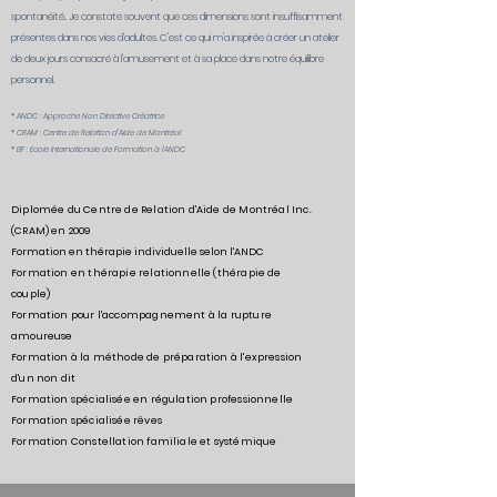
spontanéité.. Je constate souvent que ces dimensions sont insuffisamment
présentes dans nos vies d'adultes. C'est ce qui m'a inspirée à créer un atelier
de deux jours consacré à l'amusement et à sa place dans notre équilibre
personnel.
* ANDC : Approche Non Directive Créatrice
* CRAM : Centre de Relation d'Aide de Montréal
* EIF : Ecole Internationale de Formation à l'ANDC
Diplomée du Centre de Relation d'Aide de Montréal Inc.
(CRAM) en 2009
Formation en thérapie individuelle selon l'ANDC
Formation en thérapie relationnelle (thérapie de
couple)
Formation pour l'accompagnement à la rupture
amoureuse
Formation à la méthode de préparation à l'expression
d'un non dit
Formation spécialisée en régulation professionnelle
Formation spécialisée rêves
Formation Constellation familiale et systémique